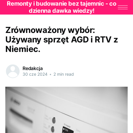
Remonty i budowanie bez tajemnic - co
dzienna dawka wiedzy!
Zrównoważony wybór:
Używany sprzęt AGD i RTV z
Niemiec.
Redakcja
30 cze 2024
•
2 min read