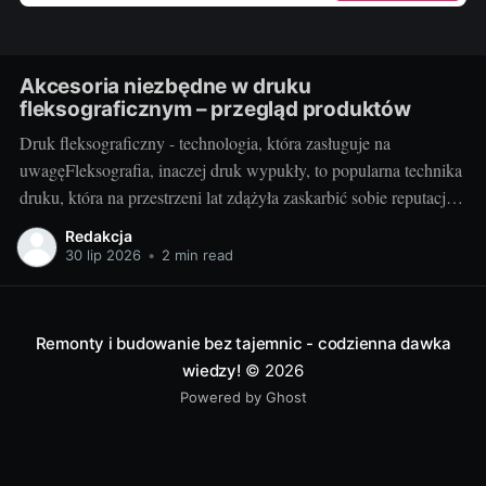
Akcesoria niezbędne w druku
fleksograficznym – przegląd produktów
Druk fleksograficzny - technologia, która zasługuje na
uwagęFleksografia, inaczej druk wypukły, to popularna technika
druku, która na przestrzeni lat zdążyła zaskarbić sobie reputację
niezawodności i efektywności. Z jej pomocą wykonywane są
Redakcja
etykiety, opakowania, a także różnego rodzaju nadruki. Jako
30 lip 2026
•
2 min read
technika umożliwiająca druk na różnorodnych podłożach - od
tworzyw sztucznych, przez
Remonty i budowanie bez tajemnic - codzienna dawka
wiedzy!
© 2026
Powered by Ghost