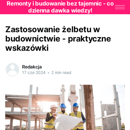
Remonty i budowanie bez tajemnic - co
dzienna dawka wiedzy!
Zastosowanie żelbetu w
budownictwie - praktyczne
wskazówki
Redakcja
17 cze 2024
•
2 min read