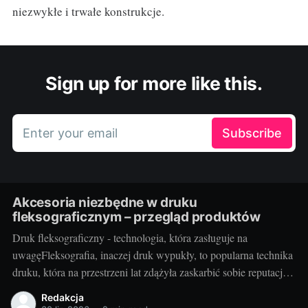
niezwykłe i trwałe konstrukcje.
Sign up for more like this.
Enter your email
Subscribe
Akcesoria niezbędne w druku
fleksograficznym – przegląd produktów
Druk fleksograficzny - technologia, która zasługuje na
uwagęFleksografia, inaczej druk wypukły, to popularna technika
druku, która na przestrzeni lat zdążyła zaskarbić sobie reputację
niezawodności i efektywności. Z jej pomocą wykonywane są
Redakcja
etykiety, opakowania, a także różnego rodzaju nadruki. Jako