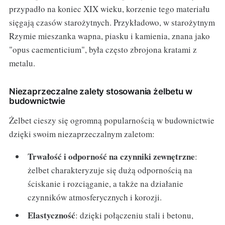
przypadło na koniec XIX wieku, korzenie tego materiału
sięgają czasów starożytnych. Przykładowo, w starożytnym
Rzymie mieszanka wapna, piasku i kamienia, znana jako
"opus caementicium", była często zbrojona kratami z
metalu.
Niezaprzeczalne zalety stosowania żelbetu w
budownictwie
Żelbet cieszy się ogromną popularnością w budownictwie
dzięki swoim niezaprzeczalnym zaletom:
Trwałość i odporność na czynniki zewnętrzne
:
żelbet charakteryzuje się dużą odpornością na
ściskanie i rozciąganie, a także na działanie
czynników atmosferycznych i korozji.
Elastyczność
: dzięki połączeniu stali i betonu,