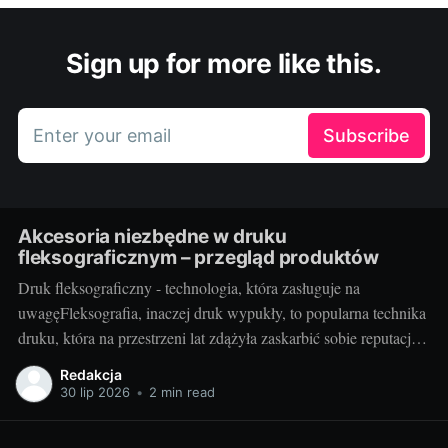
Sign up for more like this.
Enter your email
Subscribe
Akcesoria niezbędne w druku
fleksograficznym – przegląd produktów
Druk fleksograficzny - technologia, która zasługuje na
uwagęFleksografia, inaczej druk wypukły, to popularna technika
druku, która na przestrzeni lat zdążyła zaskarbić sobie reputację
niezawodności i efektywności. Z jej pomocą wykonywane są
Redakcja
etykiety, opakowania, a także różnego rodzaju nadruki. Jako
30 lip 2026
•
2 min read
technika umożliwiająca druk na różnorodnych podłożach - od
tworzyw sztucznych, przez