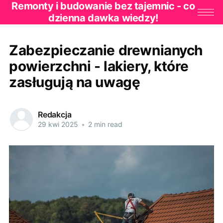
Remonty i budowanie bez tajemnic - co
dzienna dawka wiedzy!
Zabezpieczanie drewnianych
powierzchni - lakiery, które
zasługują na uwagę
Redakcja
29 kwi 2025
•
2 min read