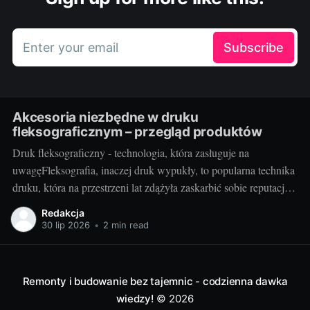
Enter your email
Subscribe
Akcesoria niezbędne w druku
fleksograficznym – przegląd produktów
Druk fleksograficzny - technologia, która zasługuje na
uwagęFleksografia, inaczej druk wypukły, to popularna technika
druku, która na przestrzeni lat zdążyła zaskarbić sobie reputację
niezawodności i efektywności. Z jej pomocą wykonywane są
Redakcja
etykiety, opakowania, a także różnego rodzaju nadruki. Jako
30 lip 2026
•
2 min read
technika umożliwiająca druk na różnorodnych podłożach - od
tworzyw sztucznych, przez
Remonty i budowanie bez tajemnic - codzienna dawka
wiedzy!
© 2026