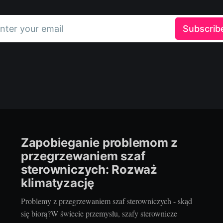
nter your email
Subscrib
Zapobieganie problemom z
przegrzewaniem szaf
sterowniczych: Rozważ
klimatyzację
Problemy z przegrzewaniem szaf sterowniczych - skąd
się biorą?W świecie przemysłu, szafy sterownicze