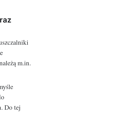
raz
uszczalniki
e
należą m.in.
myśle
do
. Do tej