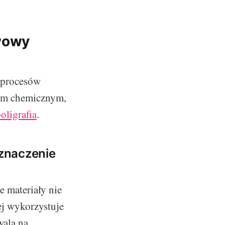
awowy
w procesów
łem chemicznym,
oligrafia
.
 znaczenie
e materiały nie
j wykorzystuje
wala na