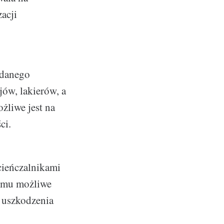
acji
 danego
jów, lakierów, a
żliwe jest na
ci.
cieńczalnikami
temu możliwe
o uszkodzenia