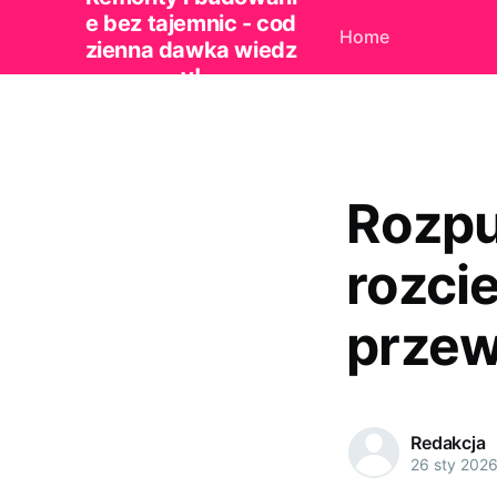
e bez tajemnic - cod
Home
zienna dawka wiedz
y!
Rozpu
rozci
przew
Redakcja
26 sty 202