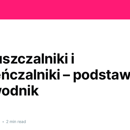
szczalniki i
eńczalniki – podsta
odnik
6
•
2 min read