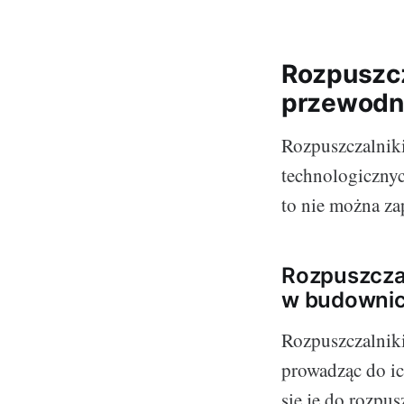
Rozpuszcz
przewodn
Rozpuszczalniki
technologicznyc
to nie można za
Rozpuszczal
w budownic
Rozpuszczalniki
prowadząc do i
się je do rozpu