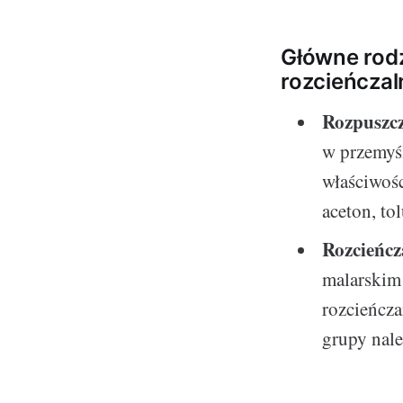
Główne rodz
rozcieńcza
Rozpuszcz
w przemyś
właściwośc
aceton, to
Rozcieńcz
malarskim 
rozcieńcza
grupy nale