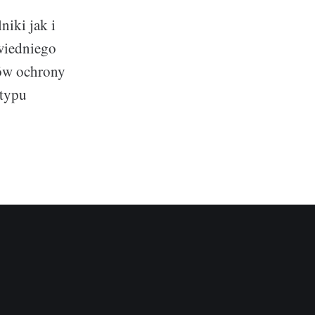
niki jak i
wiedniego
ków ochrony
 typu