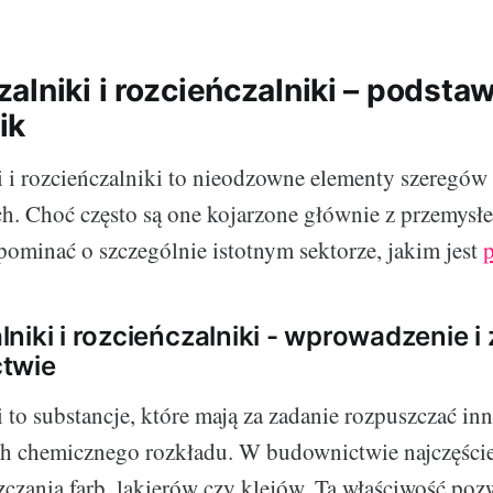
alniki i rozcieńczalniki – podst
ik
 i rozcieńczalniki to nieodzowne elementy szeregó
h. Choć często są one kojarzone głównie z przemys
pominać o szczególnie istotnym sektorze, jakim jest
p
niki i rozcieńczalniki - wprowadzenie i
twie
 to substancje, które mają za zadanie rozpuszczać inn
ch chemicznego rozkładu. W budownictwie najczęście
szczania farb, lakierów czy klejów. Ta właściwość poz