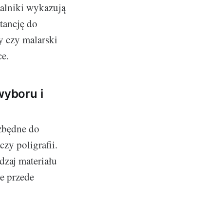
zalniki wykazują
tancję do
y czy malarski
ce.
yboru i
ezbędne do
zy poligrafii.
dzaj materiału
e przede