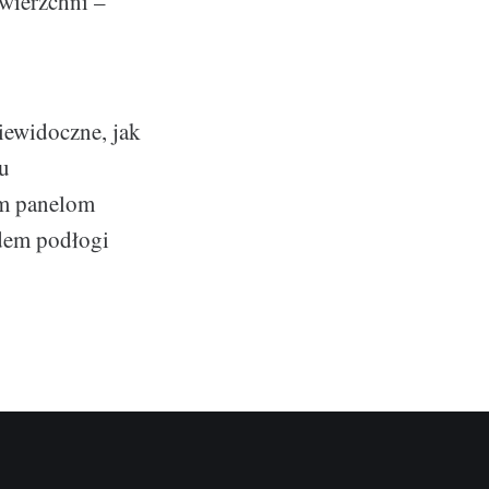
wierzchni –
iewidoczne, jak
iu
im panelom
ądem podłogi