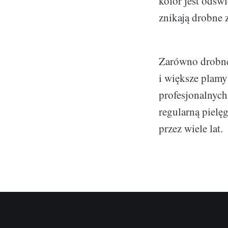
kolor jest odśw
znikają drobne 
Zarówno drobne 
i większe plamy
profesjonalnyc
regularną pielę
przez wiele lat.