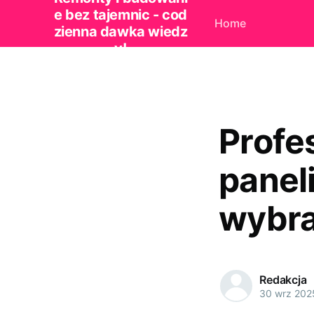
e bez tajemnic - cod
Home
zienna dawka wiedz
y!
Profe
paneli
wybr
Redakcja
30 wrz 202