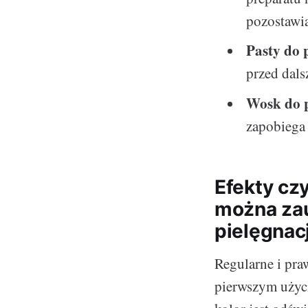
pozostawi
Pasty do 
przed dal
Wosk do 
zapobiega
Efekty cz
można zau
pielęgnacj
Regularne i pra
pierwszym użyciu