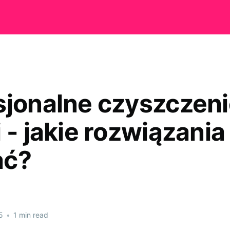
sjonalne czyszczen
 - jakie rozwiązania
ać?
5
•
1 min read