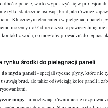
 dbać o panele, warto wyposażyć się w profesjonaln
e nie tylko skutecznie usuwają brud, ale również zape
iami. Kluczowym elementem w pielęgnacji paneli je
niemu możemy dokładnie oczyścić powierzchnię, nie na
 kontakt z wodą, co mogłoby prowadzić do jej nasiąk
 rynku środki do pielęgnacji paneli
 do mycia paneli
- specjalistyczne płyny, które nie t
 usuwają brud, ale także odświeżają kolor paneli i za
arysowaniami.
tyczne mopy
- umożliwiają równomierne rozprowadz
na całej powierzchni paneli. Nie naruszają struktury pa