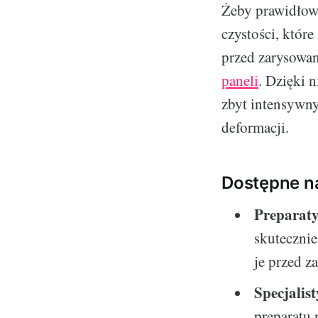
Żeby prawidłowo
czystości, któr
przed zarysowan
paneli
. Dzięki 
zbyt intensywny
deformacji.
Dostępne na
Preparaty
skutecznie
je przed z
Specjalis
preparatu 