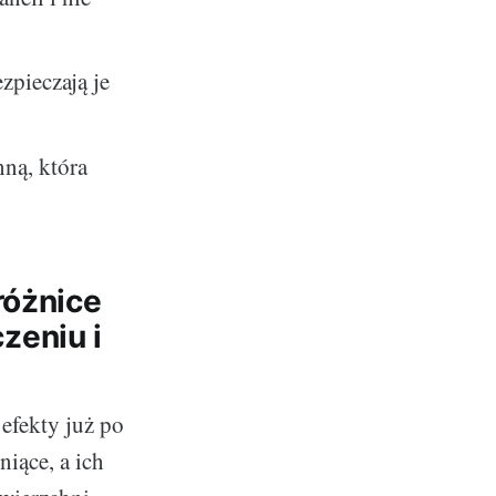
zpieczają je
ną, która
różnice
zeniu i
efekty już po
niące, a ich