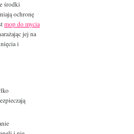
e środki
wniają ochronę
st
mop do mycia
rażając jej na
nięcia i
ylko
bezpieczają
anie
neli i nie