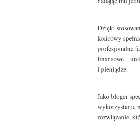
nadając mu jedno
Dzięki stosowani
końcowy spełnia
profesjonalne fa
finansowe – uni
i pieniądze.
Jako bloger spe
wykorzystanie m
rozwiązanie, kt