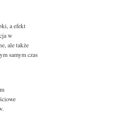
ki, a efekt
cja w
e, ale także
 tym samym czas
am
ościowe
w.