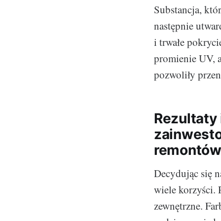
Substancja, któr
następnie utwa
i trwałe pokryc
promienie UV, a
pozwoliły prze
Rezultaty
zainwest
remontów
Decydując się n
wiele korzyści.
zewnętrzne. Farb