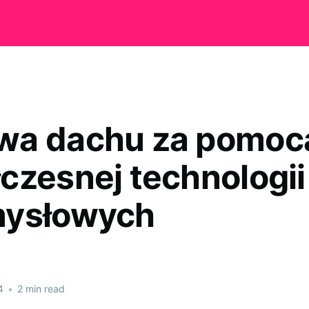
wa dachu za pomoc
czesnej technologii 
mysłowych
4
•
2 min read