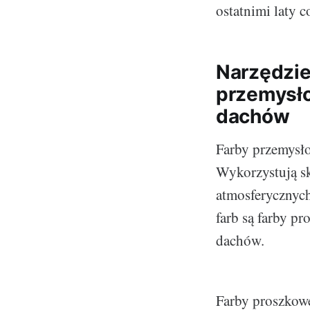
ostatnimi laty 
Narzędzie 
przemysło
dachów
Farby przemysło
Wykorzystują sk
atmosferycznych
farb są farby p
dachów.
Farby proszkowe