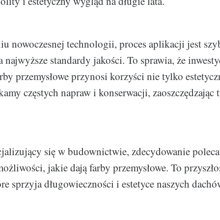
lity i estetyczny wygląd na długie lata.
u nowoczesnej technologii, proces aplikacji jest szyb
 najwyższe standardy jakości. To sprawia, że inwesty
rby przemysłowe przynosi korzyści nie tylko estetyczn
kamy częstych napraw i konserwacji, zaoszczędzając
cjalizujący się w budownictwie, zdecydowanie polec
ożliwości, jakie dają farby przemysłowe. To przyszł
óre sprzyja długowieczności i estetyce naszych dachó