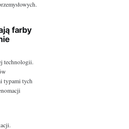
 przemysłowych.
ają farby
nie
j technologii.
ków
i typami tych
renomacji
acji.