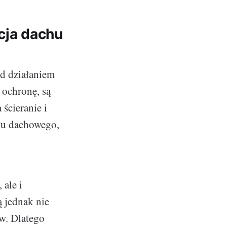
cja dachu
d działaniem
 ochronę, są
 ścieranie i
ału dachowego,
 ale i
 jednak nie
w. Dlatego