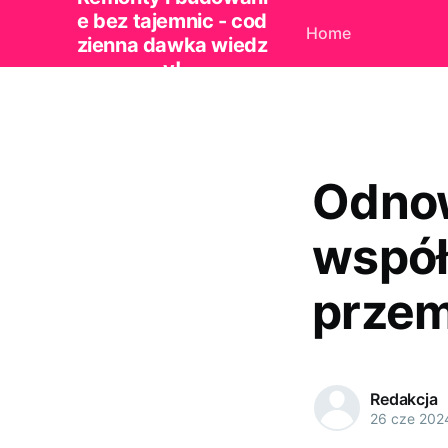
e bez tajemnic - cod
Home
zienna dawka wiedz
y!
Odno
współ
prze
Redakcja
26 cze 202