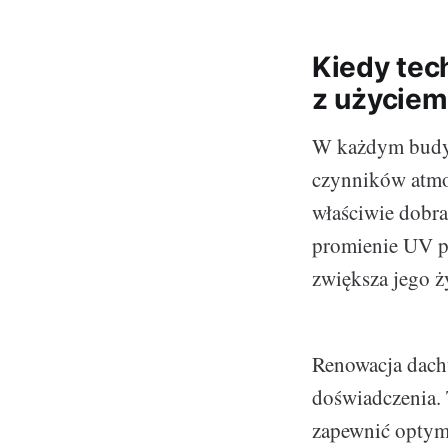
Kiedy tec
z użyciem
W każdym budyn
czynników atmos
właściwie dobr
promienie UV po
zwiększa jego ż
Renowacja dachu
doświadczenia.
zapewnić optym