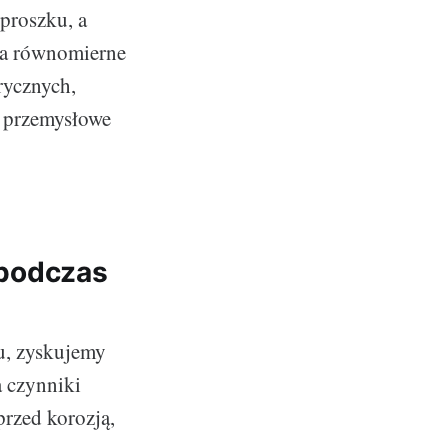
 proszku, a
ia równomierne
rycznych,
y przemysłowe
podczas
u, zyskujemy
a czynniki
przed korozją,