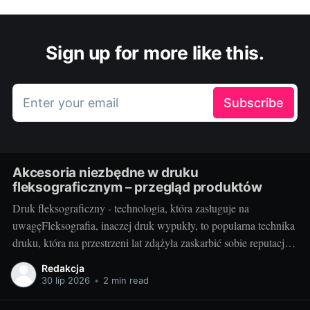
Sign up for more like this.
Enter your email
Subscribe
Akcesoria niezbędne w druku
fleksograficznym – przegląd produktów
Druk fleksograficzny - technologia, która zasługuje na
uwagęFleksografia, inaczej druk wypukły, to popularna technika
druku, która na przestrzeni lat zdążyła zaskarbić sobie reputację
niezawodności i efektywności. Z jej pomocą wykonywane są
Redakcja
etykiety, opakowania, a także różnego rodzaju nadruki. Jako
30 lip 2026
•
2 min read
technika umożliwiająca druk na różnorodnych podłożach - od