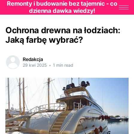
Remonty i budowanie bez tajemnic - co
dzienna dawka wiedzy!
Ochrona drewna na łodziach:
Jaką farbę wybrać?
Redakcja
29 kwi 2025
•
1 min read