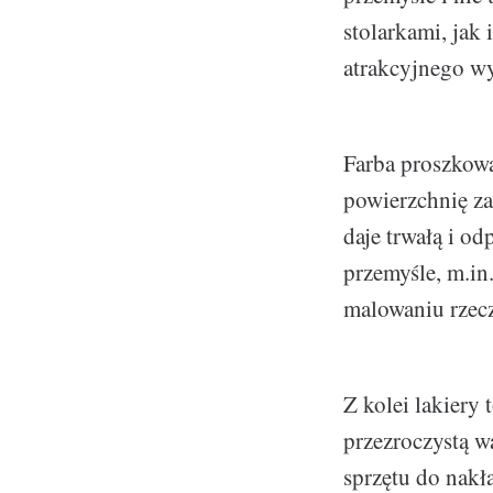
stolarkami, ja
atrakcyjnego wy
Farba proszkowa
powierzchnię za
daje trwałą i o
przemyśle, m.in
malowaniu rzec
Z kolei lakiery 
przezroczystą w
sprzętu do nakł