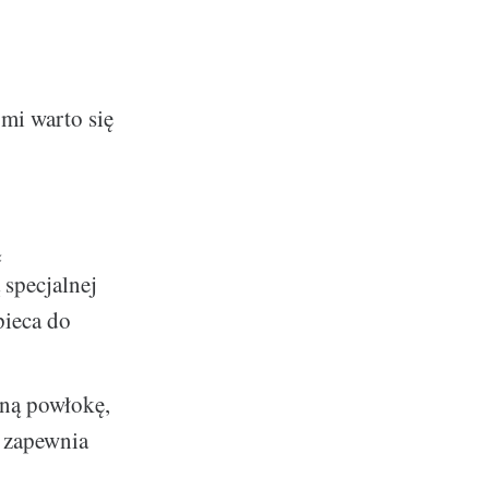
ymi warto się
ą
 specjalnej
pieca do
rną powłokę,
ż zapewnia