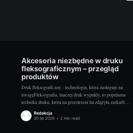
Akcesoria niezbędne w druku
fleksograficznym – przegląd
produktów
Druk fleksograficzny - technologia, która zasługuje na
uwagęFleksografia, inaczej druk wypukły, to popularna
technika druku, która na przestrzeni lat zdążyła zaskarbić
sobie reputację niezawodności i efektywności. Z jej
Redakcja
pomocą wykonywane są etykiety, opakowania, a także
30 lip 2026
•
2 min read
różnego rodzaju nadruki. Jako technika umożliwiająca
druk na różnorodnych podłożach - od tworzyw