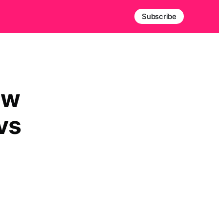
Subscribe
 w
vs