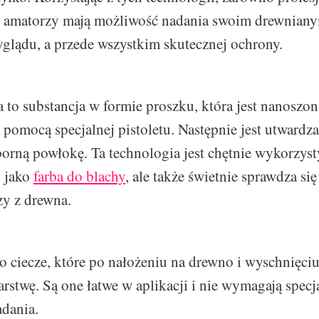
k i amatorzy mają możliwość nadania swoim drewnia
glądu, a przede wszystkim skutecznej ochrony.
 to substancja w formie proszku, która jest nanoszon
 pomocą specjalnej pistoletu. Następnie jest utwardz
dporną powłokę. Ta technologia jest chętnie wykorzy
. jako
farba do blachy
, ale także świetnie sprawdza się
zy z drewna.
to ciecze, które po nałożeniu na drewno i wyschnięci
arstwę. Są one łatwe w aplikacji i nie wymagają specj
adania.