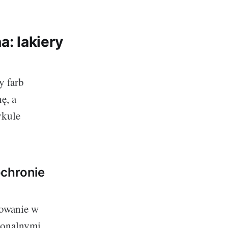
: lakiery
y farb
ę, a
ykule
ochronie
sowanie w
sjonalnymi