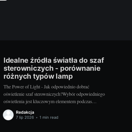
Idealne źródła światła do szaf
sterowniczych - porównanie
różnych typów lamp
The Power of Light - Jak odpowiednio dobrać
oświetlenie szaf sterowniczych?Wybór odpowiedniego
oświetlenia jest kluczowym elementem podczas
planowania instalacji szaf sterowniczych. Zintegrowane
Redakcja
źródła światła, jak na przykład lampa do szafy
7 lip 2026
•
1 min read
sterowniczej, pozwalają na łatwe monitorowanie i
kontrolę procesów, a także na szybkie reagowanie na