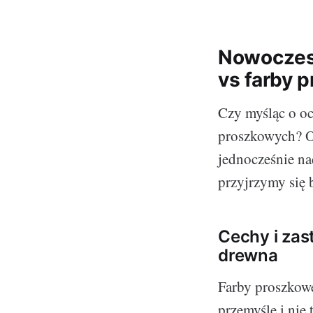
Nowoczesn
vs farby 
Czy myśląc o oc
proszkowych? Ob
jednocześnie na
przyjrzymy się 
Cechy i zas
drewna
Farby proszkowe
przemyśle i nie