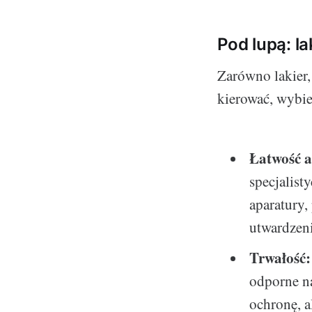
Pod lupą: l
Zarówno lakier, 
kierować, wybie
Łatwość a
specjalist
aparatury,
utwardzeni
Trwałość:
odporne na
ochronę, a