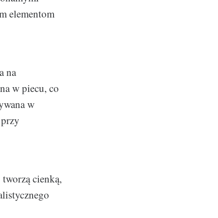
nym elementom
a na
ana w piecu, co
stywana w
 przy
u tworzą cienką,
alistycznego