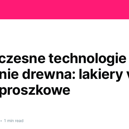
zesne technologie
nie drewna: lakiery 
 proszkowe
•
1 min read