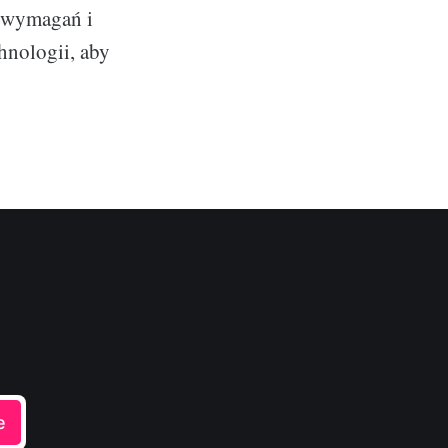
 wymagań i
hnologii, aby
e