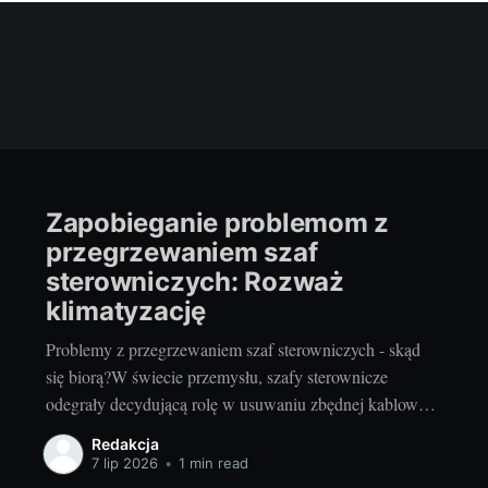
Zapobieganie problemom z
przegrzewaniem szaf
sterowniczych: Rozważ
klimatyzację
Problemy z przegrzewaniem szaf sterowniczych - skąd
się biorą?W świecie przemysłu, szafy sterownicze
odegrały decydującą rolę w usuwaniu zbędnej kablowej
bałaganu, oferując lepszą organizację komponentów
Redakcja
elektrycznych oraz zapewniając bezpieczeństwo dla
7 lip 2026
•
1 min read
użytkowników. Niemniej jednak, jak wszystko inne,