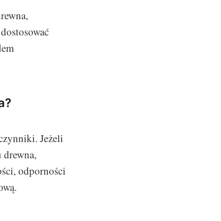
drewna,
a dostosować
ądem
a?
zynniki. Jeżeli
u drewna,
ości, odporności
ową.