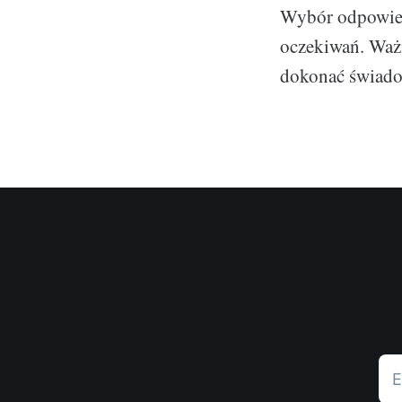
Wybór odpowied
oczekiwań. Ważn
dokonać świad
E