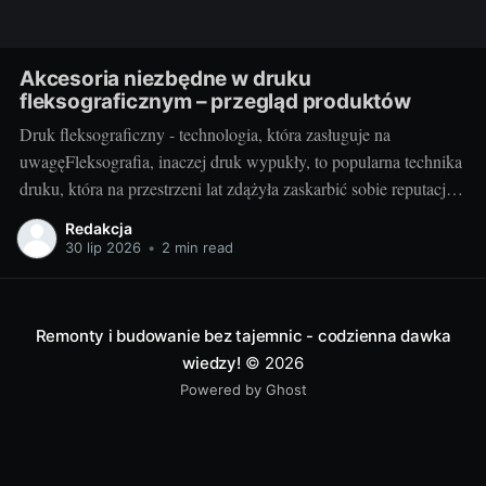
Akcesoria niezbędne w druku
fleksograficznym – przegląd produktów
Druk fleksograficzny - technologia, która zasługuje na
uwagęFleksografia, inaczej druk wypukły, to popularna technika
druku, która na przestrzeni lat zdążyła zaskarbić sobie reputację
niezawodności i efektywności. Z jej pomocą wykonywane są
Redakcja
etykiety, opakowania, a także różnego rodzaju nadruki. Jako
30 lip 2026
•
2 min read
technika umożliwiająca druk na różnorodnych podłożach - od
tworzyw sztucznych, przez
Remonty i budowanie bez tajemnic - codzienna dawka
wiedzy!
© 2026
Powered by Ghost