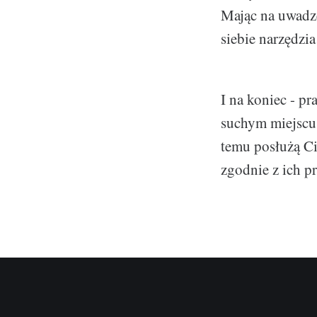
Mając na uwadze
siebie narzędzi
I na koniec - p
suchym miejscu, 
temu posłużą Ci
zgodnie z ich p