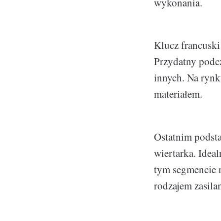
wykonania.
Klucz francuski
Przydatny podcz
innych. Na rynk
materiałem.
Ostatnim podst
wiertarka. Idea
tym segmencie 
rodzajem zasila