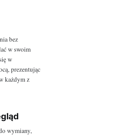
nia bez
adać w swoim
się w
cą, prezentując
 w każdym z
egląd
 do wymiany,