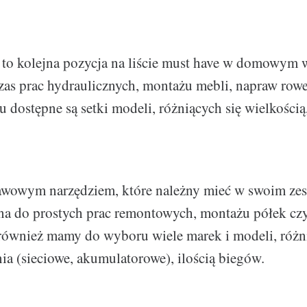
 to kolejna pozycja na liście must have w domowym w
as prac hydraulicznych, montażu mebli, napraw rowe
u dostępne są setki modeli, różniących się wielkością
awowym narzędziem, które należny mieć w swoim zes
lna do prostych prac remontowych, montażu półek c
również mamy do wyboru wiele marek i modeli, różni
nia (sieciowe, akumulatorowe), ilością biegów.