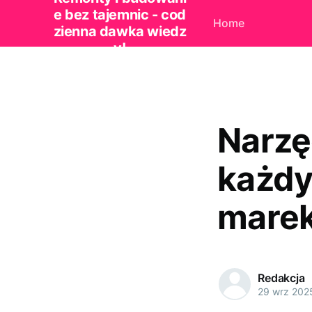
e bez tajemnic - cod
Home
zienna dawka wiedz
y!
Narzę
każdy
mare
Redakcja
29 wrz 202