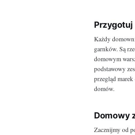
Przygotuj
Każdy domownik
garnków. Są rze
domowym warszta
podstawowy zes
przegląd marek 
domów.
Domowy ze
Zacznijmy od po