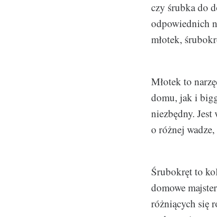
czy śrubka do d
odpowiednich n
młotek, śrubokrę
Młotek to narzę
domu, jak i big
niezbędny. Jest
o różnej wadze,
Śrubokręt to ko
domowe majster
różniących się 