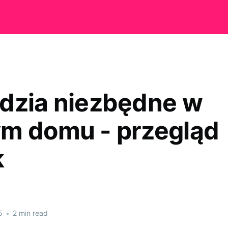
dzia niezbędne w
m domu - przegląd
k
5
•
2 min read