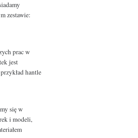
osiadamy
m zestawie:
zych prac w
ek jest
 przykład hantle
emy się w
ek i modeli,
ateriałem