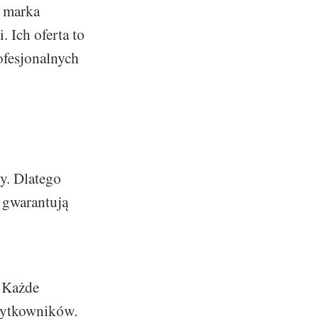
a marka
. Ich oferta to
ofesjonalnych
cy. Dlatego
 gwarantują
 Każde
użytkowników.