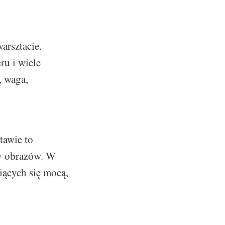
arsztacie.
ru i wiele
, waga,
tawie to
zy obrazów. W
ących się mocą,