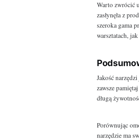
Warto zwrócić 
zasłynęła z prod
szeroka gama pr
warsztatach, ja
Podsumowa
Jakość narzędzi
zawsze pamiętaj
długą żywotnoś
Porównując omó
narzędzie ma sw