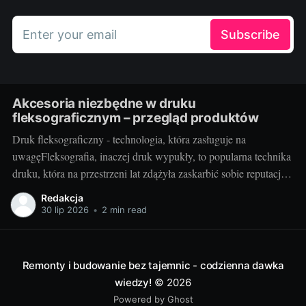
Enter your email
Subscribe
Akcesoria niezbędne w druku
fleksograficznym – przegląd produktów
Druk fleksograficzny - technologia, która zasługuje na
uwagęFleksografia, inaczej druk wypukły, to popularna technika
druku, która na przestrzeni lat zdążyła zaskarbić sobie reputację
niezawodności i efektywności. Z jej pomocą wykonywane są
Redakcja
etykiety, opakowania, a także różnego rodzaju nadruki. Jako
30 lip 2026
•
2 min read
technika umożliwiająca druk na różnorodnych podłożach - od
tworzyw sztucznych, przez
Remonty i budowanie bez tajemnic - codzienna dawka
wiedzy!
© 2026
Powered by Ghost