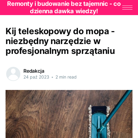
Remonty i budowanie bez tajemnic - co
dzienna dawka wiedzy!
Kij teleskopowy do mopa -
niezbędny narzędzie w
profesjonalnym sprzątaniu
Redakcja
24 paź 2023
•
2 min read