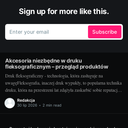
Sign up for more like this.
Enter your email
Subscribe
Akcesoria niezbędne w druku
fleksograficznym – przegląd produktów
Druk fleksograficzny - technologia, która zasługuje na
uwagęFleksografia, inaczej druk wypukły, to popularna technika
druku, która na przestrzeni lat zdążyła zaskarbić sobie reputację
niezawodności i efektywności. Z jej pomocą wykonywane są
Redakcja
etykiety, opakowania, a także różnego rodzaju nadruki. Jako
30 lip 2026
•
2 min read
technika umożliwiająca druk na różnorodnych podłożach - od
tworzyw sztucznych, przez