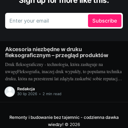
Enter your email
Subscribe
Akcesoria niezbędne w druku
fleksograficznym – przegląd produktów
Druk fleksograficzny - technologia, która zasługuje na
uwagęFleksografia, inaczej druk wypukły, to popularna technika
druku, która na przestrzeni lat zdążyła zaskarbić sobie reputację
niezawodności i efektywności. Z jej pomocą wykonywane są
Redakcja
etykiety, opakowania, a także różnego rodzaju nadruki. Jako
30 lip 2026
•
2 min read
technika umożliwiająca druk na różnorodnych podłożach - od
tworzyw sztucznych, przez
Remonty i budowanie bez tajemnic - codzienna dawka
wiedzy!
© 2026