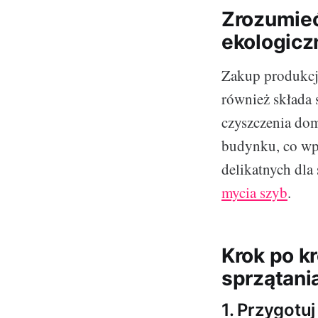
Zrozumieć
ekologiczn
Zakup produkcji
również składa 
czyszczenia do
budynku, co wpł
delikatnych dla
mycia szyb
.
Krok po k
sprzątani
1. Przygotuj