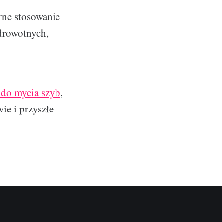
rne stosowanie
drowotnych,
 do mycia szyb
,
ie i przyszłe