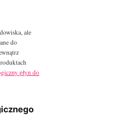
ć
dowiska, ale
wane do
ewnątrz
produktach
ogiczny płyn do
gicznego