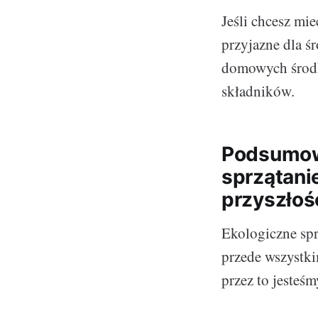
Jeśli chcesz mie
przyjazne dla ś
domowych środk
składników.
Podsumowa
sprzątani
przyszłoś
Ekologiczne spr
przede wszystkim
przez to jesteś