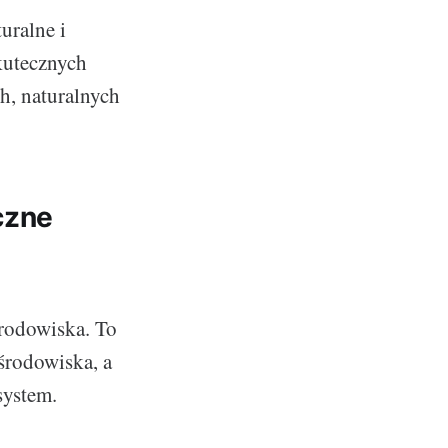
uralne i
kutecznych
h, naturalnych
czne
środowiska. To
 środowiska, a
system.