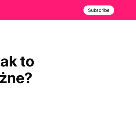
Subscribe
jak to
ażne?