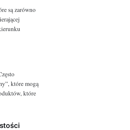
óre są zarówno
erającej
kierunku
Często
lny”, które mogą
oduktów, które
stości