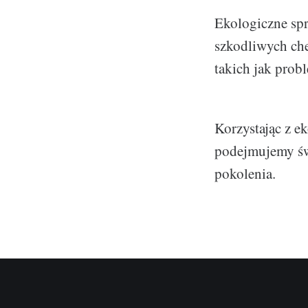
Ekologiczne spr
szkodliwych ch
takich jak pro
Korzystając z e
podejmujemy świ
pokolenia.