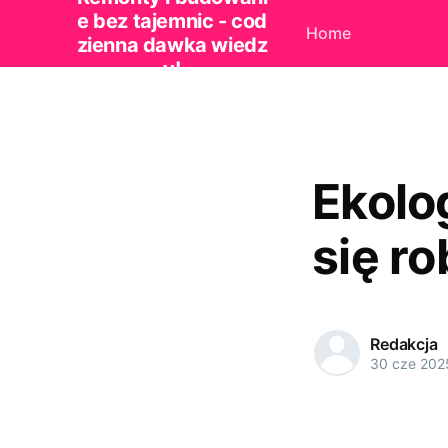
e bez tajemnic - cod
Home
zienna dawka wiedz
y!
Ekolog
się ro
Redakcja
30 cze 202