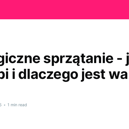
iczne sprzątanie - 
bi i dlaczego jest w
5
•
1 min read