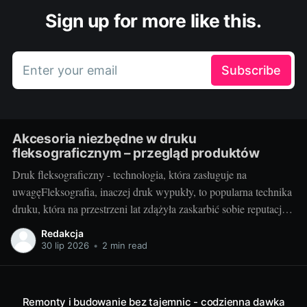
Sign up for more like this.
Enter your email
Subscribe
Akcesoria niezbędne w druku
fleksograficznym – przegląd produktów
Druk fleksograficzny - technologia, która zasługuje na
uwagęFleksografia, inaczej druk wypukły, to popularna technika
druku, która na przestrzeni lat zdążyła zaskarbić sobie reputację
niezawodności i efektywności. Z jej pomocą wykonywane są
Redakcja
etykiety, opakowania, a także różnego rodzaju nadruki. Jako
30 lip 2026
•
2 min read
technika umożliwiająca druk na różnorodnych podłożach - od
tworzyw sztucznych, przez
Remonty i budowanie bez tajemnic - codzienna dawka