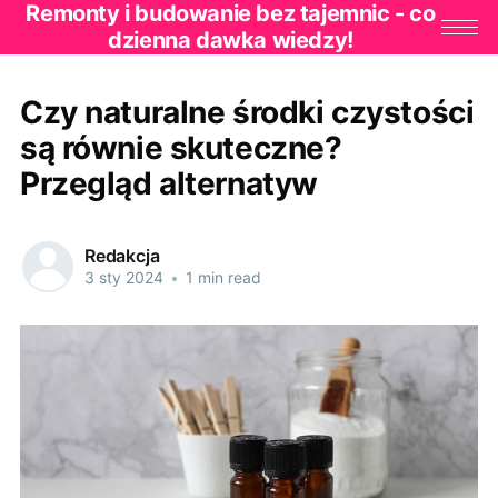
Remonty i budowanie bez tajemnic - co
dzienna dawka wiedzy!
Czy naturalne środki czystości
są równie skuteczne?
Przegląd alternatyw
Redakcja
3 sty 2024
•
1 min read