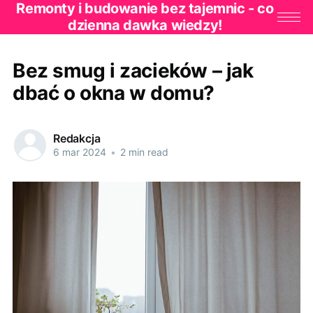
Remonty i budowanie bez tajemnic - co
dzienna dawka wiedzy!
Bez smug i zacieków – jak
dbać o okna w domu?
Redakcja
6 mar 2024
•
2 min read