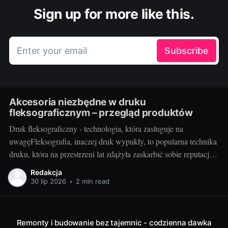
Sign up for more like this.
Enter your email
Subscribe
Akcesoria niezbędne w druku
fleksograficznym – przegląd produktów
Druk fleksograficzny - technologia, która zasługuje na
uwagęFleksografia, inaczej druk wypukły, to popularna technika
druku, która na przestrzeni lat zdążyła zaskarbić sobie reputację
niezawodności i efektywności. Z jej pomocą wykonywane są
Redakcja
etykiety, opakowania, a także różnego rodzaju nadruki. Jako
30 lip 2026
•
2 min read
technika umożliwiająca druk na różnorodnych podłożach - od
tworzyw sztucznych, przez
Remonty i budowanie bez tajemnic - codzienna dawka