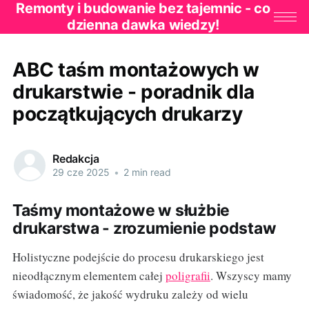
Remonty i budowanie bez tajemnic - co
dzienna dawka wiedzy!
ABC taśm montażowych w
drukarstwie - poradnik dla
początkujących drukarzy
Redakcja
29 cze 2025
•
2 min read
Taśmy montażowe w służbie
drukarstwa - zrozumienie podstaw
Holistyczne podejście do procesu drukarskiego jest
nieodłącznym elementem całej
poligrafii
. Wszyscy mamy
świadomość, że jakość wydruku zależy od wielu